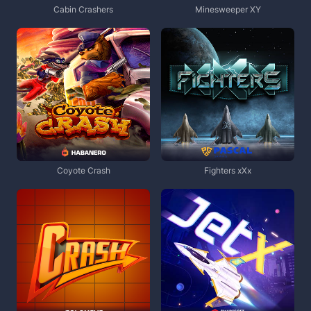
Cabin Crashers
Minesweeper XY
Coyote Crash
Fighters xXx