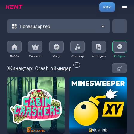
КІРУ
Провайдерлер
Лобби
Танымал
Жаңа
Слоттар
Үстелдер
Көбірек
16
Жинақтар: Crash ойындар