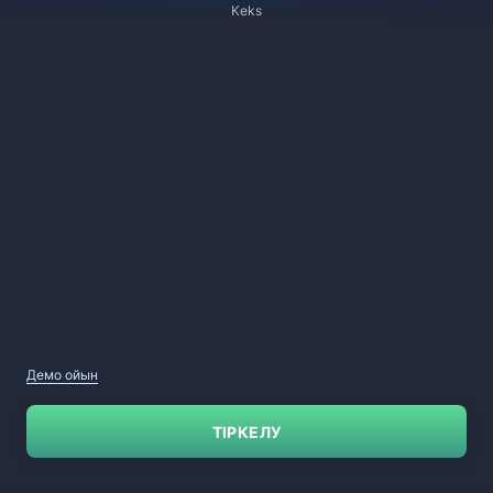
Keks
Демо ойын
ТІРКЕЛУ